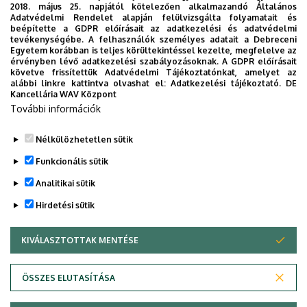
2018. május 25. napjától kötelezően alkalmazandó Általános
Adatvédelmi Rendelet alapján felülvizsgálta folyamatait és
beépítette a GDPR előírásait az adatkezelési és adatvédelmi
tevékenységébe. A felhasználók személyes adatait a Debreceni
Nincs megjeleníthető esemény
Egyetem korábban is teljes körültekintéssel kezelte, megfelelve az
érvényben lévő adatkezelési szabályozásoknak. A GDPR előírásait
követve frissítettük Adatvédelmi Tájékoztatónkat, amelyet az
alábbi linkre kattintva olvashat el:
Adatkezelési tájékoztató.
DE
Kancellária WAV Központ
További információk
Nélkülözhetetlen sütik
Funkcionális sütik
Analitikai sütik
Hirdetési sütik
KIVÁLASZTOTTAK MENTÉSE
WITHDRAW CONSENT
Adatvédelem
Adatvédelem
ÖSSZES ELUTASÍTÁSA
Technikai információk