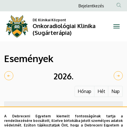
Események
Ugrás
Anonim
Bejelentkezés
a
Felhasználói
|
tartalomra
DE Klinikai Központ
fiók
Onkoradiológiai Klinika
Onkoradiológiai
menüje
(Sugárterápia)
Klinika
(Sugárterápia)
Események
2026.
Hónap
Hét
Nap
A Debreceni Egyetem kiemelt fontosságúnak tartja a
rendelkezésére bocsátott, illetve birtokába jutott személyes adatok
védelmét. Ezúton tájékoztatjuk Önt, hogy a Debreceni Egyetem a